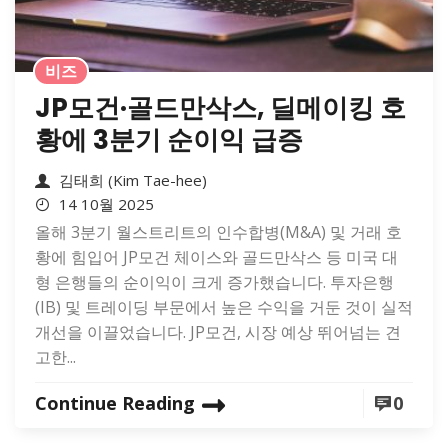
비즈
JP모건·골드만삭스, 딜메이킹 호
황에 3분기 순이익 급증
김태희 (Kim Tae-hee)
14 10월 2025
올해 3분기 월스트리트의 인수합병(M&A) 및 거래 호
황에 힘입어 JP모건 체이스와 골드만삭스 등 미국 대
형 은행들의 순이익이 크게 증가했습니다. 투자은행
(IB) 및 트레이딩 부문에서 높은 수익을 거둔 것이 실적
개선을 이끌었습니다. JP모건, 시장 예상 뛰어넘는 견
고한...
Continue Reading
0