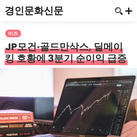
경인문화신문
비즈
JP모건·골드만삭스, 딜메이
킹 호황에 3분기 순이익 급증